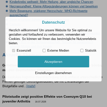
Kinderkrebs weltweit: Mehr Heilung, aber ungleiche Chancen
Herzgesundheit: Kleine Alltagsänderungen können viel bewirken
Mehr Bewegung, stärkerer Herzschutz: WHO-Richtwerte
ausreichend?
Sport in jungen Jahren wirkt ein Leben lang
Datenschutz
Carisolv
Zahnärztliche Kontrolluntersuchung
Herzlich willkommen! Um unsere Website für Sie optimal zu
Probiotischer Stamm mit möglichem Nutzen bei wiederkehrenden
gestalten und fortlaufend zu verbessern, verwenden wir
Harnwegsinfekten
Cookies. So können wir Ihnen das bestmögliche Nutzererlebnis
Vitamin B12 in der Schwangerschaft: Nutzen für vegetarisch
bieten.
lebende Mütter und ihre Kinder
Essenziell
Externe Medien
Statistik
Aktuelle Themen
Akzeptieren
Gefäßbedingte kognitive Beeinträchtigungen: Ginkgo biloba
mit den deutlichsten Effekten
16.07.2026
Einstellungen übernehmen
Die vaskuläre kognitive Beeinträchtigung (VCI) umfasst unterschiedliche
Formen geistiger Leistungseinbußen, die mit Erkrankungen der
Blutgefäße und…
[mehr]
Pilotstudie zeigt positive Effekte von Coenzym Q10 bei
juveniler Arthritis
16.07.2026