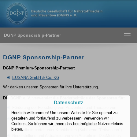
DGNP Sponsorship-Partner
Toggl
navig
DGNP Sponsorship-Partner
DGNP Premium-Sponsorship-Partner:
EUSANA GmbH & Co. KG
Wir danken unseren Sponsoren für ihre Unterstützung
.
Die DGNP e. V. verwendet die Förderbeiträge der Sponsoren für:
Datenschutz
Förderung der Forschung von Prävention und Therapie von
Herzlich willkommen! Um unsere Website für Sie optimal zu
Erkrankungen
gestalten und fortlaufend zu verbessern, verwenden wir
Recherchieren von Risikofaktoren von Erkrankungen und
Cookies. So können wir Ihnen das bestmögliche Nutzererlebnis
Veröffentlichung der Ergebnisse im DocMedicus
bieten.
Gesundheitsportal unter Krankheiten (Subthema "Prävention")
Neuerstellung und Aktualisierung von Artikeln im DocMedicus