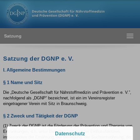
Satzung
Toggl
navig
Satzung der DGNP e. V.
I. Allgemeine Bestimmungen
§ 1 Name und Sitz
Die „Deutsche Gesellschaft für Nährstoffmedizin und Prävention e. V.”,
nachfolgend als „DGNP“ bezeichnet, ist ein im Vereinsregister
eingetragener Verein mit Sitz in Braunschweig.
§ 2 Zweck und Tätigkeit der DGNP
(1) Zweck der DGNP ist die Förderung der Prävention und Therapie von
Erkrankungen, d.h. unter Berücksichtigung aller Einflussfaktoren,
Datenschutz
insbesondere der Ernährung, der Bewegung, der Suchtentwöhnung, der