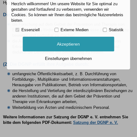
Hygiene und der Umweltbedingungen.
Herzlich willkommen! Um unsere Website für Sie optimal zu
gestalten und fortlaufend zu verbessern, verwenden wir
Die DGNP hat sich zum Ziel gesetzt:
Cookies. So können wir Ihnen das bestmögliche Nutzererlebnis
bieten.
die Forschung auf dem Gebiet der Prävention und Therapie von
Essenziell
Externe Medien
Statistik
Erkrankungen zu fördern und deren Erkenntnisse zu sammeln, zu
bewerten und verfügbar zu machen,
die Aufklärung und Beratung zur Prävention und Therapie von
Akzeptieren
Erkrankungen voranzubringen, deren Qualität zu sichern und
dadurch die Gesundheit der Bevölkerung zu fördern.
Einstellungen übernehmen
(2)
Die DGNP erfüllt ihre Aufgabe durch:
umfangreiche Öffentlichkeitsarbeit, z. B. Durchführung von
Fortbildungs-, Multiplikator- und Informationsveranstaltungen,
Herausgabe von Publikationen, Betrieb von Informationsportalen,
die Herstellung und Vertiefung der interdisziplinären Beziehungen zu
anderen Institutionen, die auf dem Gebiet der Prävention und
Therapie von Erkrankungen arbeiten,
Weiterbildung von Ärzten und medizinischem Personal.
Weitere Informationen zur Satzung der DGNP e. V. entnehmen Sie
bitte dem folgenden PDF-Dokument:
Satzung der DGNP e. V.