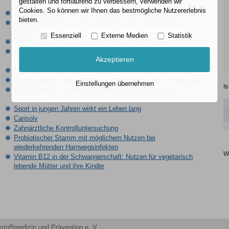
gestalten und fortlaufend zu verbessern, verwenden wir
Cookies. So können wir Ihnen das bestmögliche Nutzererlebnis
Gedächtnisveränderungen im Alter: Frühhinweise auf Demenz?
bieten.
Mammographie-Screening senkt Brustkrebssterblichkeit in
Europa
Essenziell
Externe Medien
Statistik
Neurodermitis: Warum Stress die Haut verschlechtert
Gefährlicher Trend: Sonnenbrand-Tattoos erhöhen
Akzeptieren
Hautkrebsrisiko
Kinderkrebs weltweit: Mehr Heilung, aber ungleiche Chancen
Herzgesundheit: Kleine Alltagsänderungen können viel bewirken
Einstellungen übernehmen
N
Mehr Bewegung, stärkerer Herzschutz: WHO-Richtwerte
ausreichend?
Sport in jungen Jahren wirkt ein Leben lang
Carisolv
Zahnärztliche Kontrolluntersuchung
Probiotischer Stamm mit möglichem Nutzen bei
wiederkehrenden Harnwegsinfekten
W
Vitamin B12 in der Schwangerschaft: Nutzen für vegetarisch
lebende Mütter und ihre Kinder
stoffmedizin und Prävention e. V.