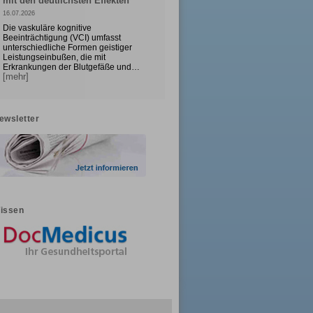
mit den deutlichsten Effekten
16.07.2026
Die vaskuläre kognitive
Beeinträchtigung (VCI) umfasst
unterschiedliche Formen geistiger
Leistungseinbußen, die mit
Erkrankungen der Blutgefäße und…
[mehr]
ewsletter
issen