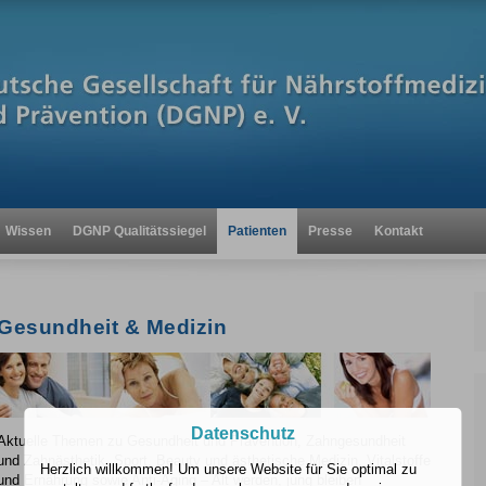
Wissen
DGNP Qualitätssiegel
Patienten
Presse
Kontakt
Gesundheit & Medizin
Datenschutz
Aktuelle Themen zu Gesundheit und Prävention, Zahngesundheit
und Zahnästhetik, Sport, Beauty und ästhetische Medizin, Vitalstoffe
Herzlich willkommen! Um unsere Website für Sie optimal zu
und Ernährung sowie Anti-Aging – Alt werden, jung bleiben