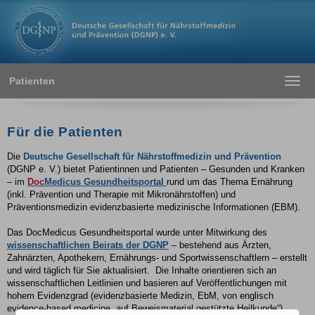
Patienten
Toggl
navig
Für die Patienten
Die
Deutsche Gesellschaft für Nährstoffmedizin und Prävention
(DGNP e. V.) bietet Patientinnen und Patienten – Gesunden und Kranken
– im
Doc
Medicus
Gesundheitsportal
rund um das Thema Ernährung
(inkl. Prävention und Therapie mit Mikronährstoffen) und
Präventionsmedizin evidenzbasierte medizinische Informationen (EBM).
Das DocMedicus Gesundheitsportal wurde unter Mitwirkung des
wissenschaftlichen Beirats der DGNP
– bestehend aus Ärzten,
Zahnärzten, Apothekern, Ernährungs- und Sportwissenschaftlern – erstellt
und wird täglich für Sie aktualisiert. Die Inhalte orientieren sich an
wissenschaftlichen Leitlinien und basieren auf Veröffentlichungen mit
hohem Evidenzgrad (evidenzbasierte Medizin, EbM, von englisch
evidence-based medicine „auf Beweismaterial gestützte Heilkunde“).