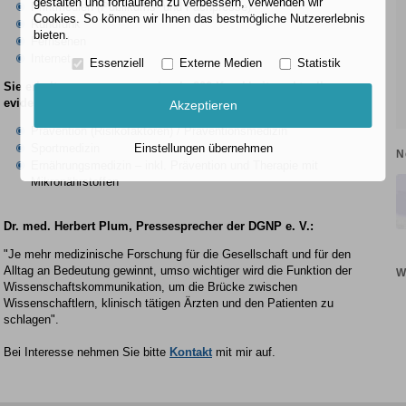
gestalten und fortlaufend zu verbessern, verwenden wir
Printmedien (Publikums- und Fachpresse)
Cookies. So können wir Ihnen das bestmögliche Nutzererlebnis
Rundfunk
bieten.
Fernsehen
Internet
Essenziell
Externe Medien
Statistik
Sie erhalten von uns zu mehr als 800 Krankheiten aktuelles
evidenzbasiertes Wissen (EBM) zu den Themen:
Akzeptieren
Prävention (Risikofaktoren) / Präventionsmedizin
Sportmedizin
Einstellungen übernehmen
N
Ernährungsmedizin – inkl. Prävention und Therapie mit
Mikronährstoffen
Dr. med. Herbert Plum, Pressesprecher der DGNP e. V.:
"Je mehr medizinische Forschung für die Gesellschaft und für den
Alltag an Bedeutung gewinnt, umso wichtiger wird die Funktion der
W
Wissenschaftskommunikation, um die Brücke zwischen
Wissenschaftlern, klinisch tätigen Ärzten und den Patienten zu
schlagen".
Bei Interesse nehmen Sie bitte
Kontakt
mit mir auf.