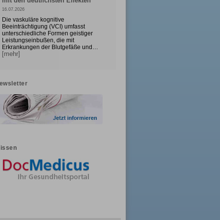
mit den deutlichsten Effekten
16.07.2026
Die vaskuläre kognitive
Beeinträchtigung (VCI) umfasst
unterschiedliche Formen geistiger
Leistungseinbußen, die mit
Erkrankungen der Blutgefäße und…
[mehr]
ewsletter
issen