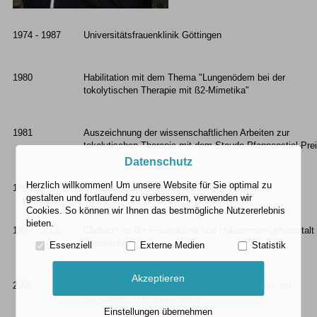
1974 - 1987
Universitätsfrauenklinik Göttingen
1980
Habilitation mit dem Thema "Lungenödem bei der
tokolytischen Therapie mit ß2-Mimetika"
1981
Auszeichnung der wissenschaftlichen Arbeiten zur
tokolytischen Therapie mit dem Staude-Pfannenstiel-Pre
Datenschutz
Herzlich willkommen! Um unsere Website für Sie optimal zu
1985
Ernennung zum außerplanmäßigen Professor
gestalten und fortlaufend zu verbessern, verwenden wir
Cookies. So können wir Ihnen das bestmögliche Nutzererlebnis
bieten.
1987 - 2006
Chefarzt an der Frauenklinik und Hebammen-Lehranstalt
Braunschweig
Essenziell
Externe Medien
Statistik
Akzeptieren
2006
Tätigkeit als niedergelassener Arzt in der Klinik am
Zuckerberg in Braunschweig
Einstellungen übernehmen