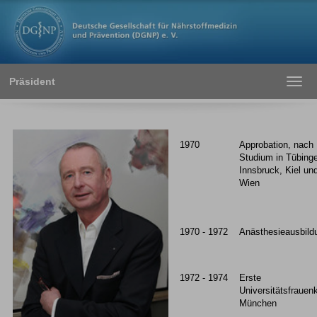
Präsident
Toggl
navig
1970
Approbation, nach
Studium in Tübing
Innsbruck, Kiel un
Wien
1970 - 1972
Anästhesieausbild
1972 - 1974
Erste
Universitätsfrauenk
München