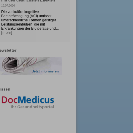
mit den deutlichsten Effekten
16.07.2026
Die vaskuläre kognitive
Beeinträchtigung (VCI) umfasst
unterschiedliche Formen geistiger
Leistungseinbußen, die mit
Erkrankungen der Blutgefäße und…
[mehr]
ewsletter
issen