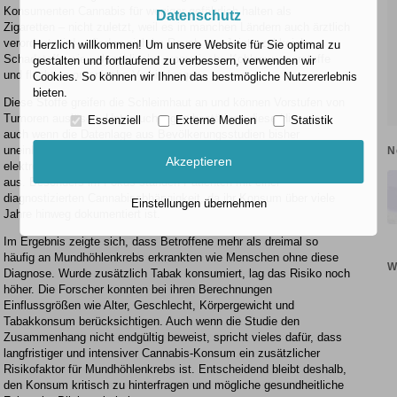
Konsumenten Cannabis für weniger gefährlich halten als
Datenschutz
Zigaretten – nicht zuletzt, weil es in manchen Ländern auch ärztlich
verordnet wird –, finden sich im Rauch von Joints zahlreiche
Herzlich willkommen! Um unsere Website für Sie optimal zu
Schadstoffe wie polyzyklische aromatische Kohlenwasserstoffe
gestalten und fortlaufend zu verbessern, verwenden wir
und flüchtige organische Verbindungen.
Cookies. So können wir Ihnen das bestmögliche Nutzererlebnis
bieten.
Diese Stoffe greifen die Schleimhaut an und können Vorstufen von
Tumoren auslösen. Untersuchungen bestätigen diese Hinweise,
Essenziell
Externe Medien
Statistik
auch wenn die Datenlage aus Bevölkerungsstudien bisher
uneinheitlich war. Ein US-Forschungsteam wertete daher
N
Akzeptieren
elektronische Gesundheitsakten von mehr als 45.000 Personen
aus. Besonders im Fokus standen Patienten mit einer
diagnostizierten Cannabisabhängigkeit, da ihr Konsum über viele
Einstellungen übernehmen
Jahre hinweg dokumentiert ist.
Im Ergebnis zeigte sich, dass Betroffene mehr als dreimal so
häufig an Mundhöhlenkrebs erkrankten wie Menschen ohne diese
W
Diagnose. Wurde zusätzlich Tabak konsumiert, lag das Risiko noch
höher. Die Forscher konnten bei ihren Berechnungen
Einflussgrößen wie Alter, Geschlecht, Körpergewicht und
Tabakkonsum berücksichtigen. Auch wenn die Studie den
Zusammenhang nicht endgültig beweist, spricht vieles dafür, dass
langfristiger und intensiver Cannabis-Konsum ein zusätzlicher
Risikofaktor für Mundhöhlenkrebs ist. Entscheidend bleibt deshalb,
den Konsum kritisch zu hinterfragen und mögliche gesundheitliche