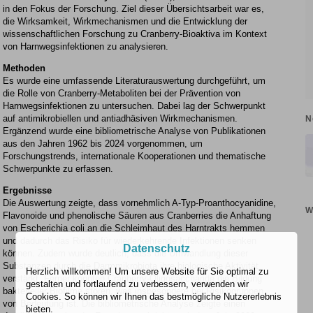
in den Fokus der Forschung. Ziel dieser Übersichtsarbeit war es,
die Wirksamkeit, Wirkmechanismen und die Entwicklung der
wissenschaftlichen Forschung zu Cranberry-Bioaktiva im Kontext
von Harnwegsinfektionen zu analysieren.
Methoden
Es wurde eine umfassende Literaturauswertung durchgeführt, um
die Rolle von Cranberry-Metaboliten bei der Prävention von
Harnwegsinfektionen zu untersuchen. Dabei lag der Schwerpunkt
auf antimikrobiellen und antiadhäsiven Wirkmechanismen.
N
Ergänzend wurde eine bibliometrische Analyse von Publikationen
aus den Jahren 1962 bis 2024 vorgenommen, um
Forschungstrends, internationale Kooperationen und thematische
Schwerpunkte zu erfassen.
Ergebnisse
Die Auswertung zeigte, dass vornehmlich A-Typ-Proanthocyanidine,
W
Flavonoide und phenolische Säuren aus Cranberries die Anhaftung
von Escherichia coli an die Schleimhaut des Harntrakts hemmen
und dadurch das Risiko für wiederkehrende Infektionen senken
Datenschutz
können. Zudem wurde deutlich, dass die Umwandlung dieser
Substanzen durch die Darmmikrobiota ihre biologische Aktivität
Herzlich willkommen! Um unsere Website für Sie optimal zu
verstärkt. Ferner konnten Cranberry-Oligosaccharide die Bildung
gestalten und fortlaufend zu verbessern, verwenden wir
bakterieller Biofilme stören, was insbesondere bei Risikogruppen
Cookies. So können wir Ihnen das bestmögliche Nutzererlebnis
von Bedeutung ist. Die bibliometrische Analyse zeigte einen
bieten.