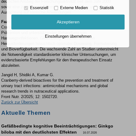
deutlichen Anstieg der Forschungsaktivität seit dem Jahr 2000
sowie eine zunehmende internationale Vernetzung und stärkere
Essenziell
Externe Medien
Statistik
Ausrichtung auf klinische Anwendungen.
Fazit
Akzeptieren
Cranberry-Bioaktive zeigen ein vielversprechendes Potenzial zur
Prävention und unterstützenden Behandlung von
Einstellungen übernehmen
Harnwegsinfektionen. Gleichzeitig bestehen weiterhin
Herausforderungen hinsichtlich optimaler Dosierung, Formulierung
und Bioverfügbarkeit. Die wachsende Zahl an Studien unterstreicht
die Notwendigkeit standardisierter klinischer Untersuchungen, um
evidenzbasierte Empfehlungen für den therapeutischen Einsatz
abzuleiten.
Jangid H, Shidiki A, Kumar G.
Cranberry-derived bioactives for the prevention and treatment of
urinary tract infections: antimicrobial mechanisms and global
research trends in nutraceutical applications.
Front Nutr. 2/2025; 12: 1502720.
Zurück zur Übersicht
Aktuelle Themen
Gefäßbedingte kognitive Beeinträchtigungen: Ginkgo
biloba mit den deutlichsten Effekten
16.07.2026