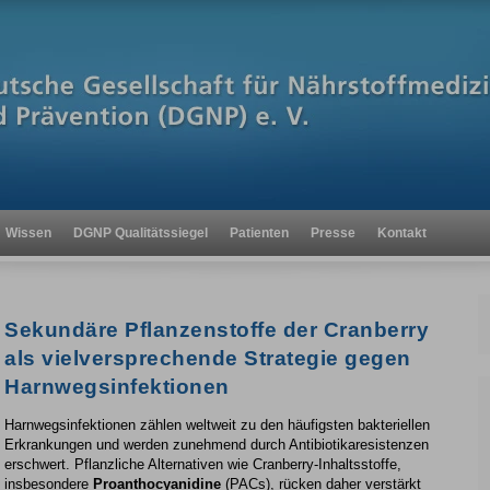
Wissen
DGNP Qualitätssiegel
Patienten
Presse
Kontakt
Sekundäre Pflanzenstoffe der Cranberry
als vielversprechende Strategie gegen
Harnwegsinfektionen
Harnwegsinfektionen zählen weltweit zu den häufigsten bakteriellen
Erkrankungen und werden zunehmend durch Antibiotikaresistenzen
erschwert. Pflanzliche Alternativen wie Cranberry-Inhaltsstoffe,
insbesondere
Proanthocyanidine
(PACs), rücken daher verstärkt