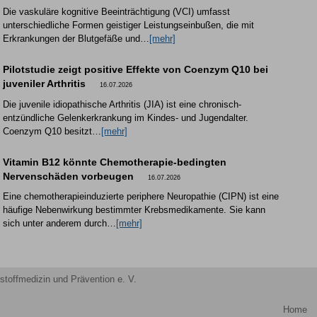
Die vaskuläre kognitive Beeinträchtigung (VCI) umfasst
unterschiedliche Formen geistiger Leistungseinbußen, die mit
Erkrankungen der Blutgefäße und…
[mehr]
Pilotstudie zeigt positive Effekte von Coenzym Q10 bei
juveniler Arthritis
16.07.2026
Die juvenile idiopathische Arthritis (JIA) ist eine chronisch-
entzündliche Gelenkerkrankung im Kindes- und Jugendalter.
Coenzym Q10 besitzt…
[mehr]
Vitamin B12 könnte Chemotherapie-bedingten
Nervenschäden vorbeugen
16.07.2026
Eine chemotherapieinduzierte periphere Neuropathie (CIPN) ist eine
häufige Nebenwirkung bestimmter Krebsmedikamente. Sie kann
sich unter anderem durch…
[mehr]
stoffmedizin und Prävention e. V.
Home