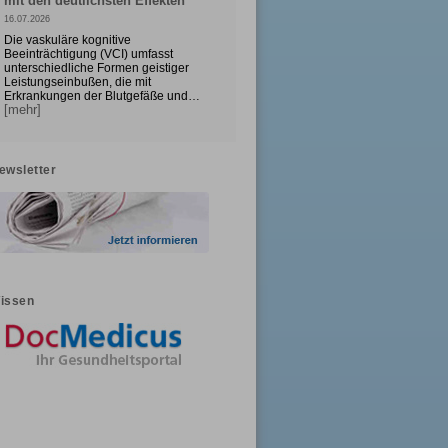
mit den deutlichsten Effekten
16.07.2026
Die vaskuläre kognitive
Beeinträchtigung (VCI) umfasst
unterschiedliche Formen geistiger
Leistungseinbußen, die mit
Erkrankungen der Blutgefäße und…
[mehr]
ewsletter
issen