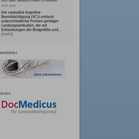
mit den deutlichsten Effekten
16.07.2026
Die vaskuläre kognitive
Beeinträchtigung (VCI) umfasst
unterschiedliche Formen geistiger
Leistungseinbußen, die mit
Erkrankungen der Blutgefäße und…
[mehr]
ewsletter
issen