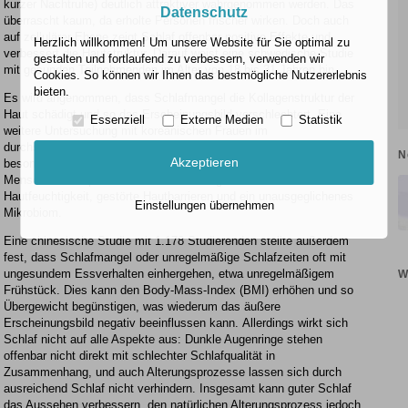
kurzer Nachtruhe) deutlich attraktiver wahrgenommen werden. Das
Datenschutz
überrascht kaum, da erholte Personen frischer wirken. Doch auch
auf zellulärer Ebene zeigt Schlaf offenbar positive Effekte und
Herzlich willkommen! Um unsere Website für Sie optimal zu
verbessert die Hautstruktur. Darauf weist eine schwedische Studie
gestalten und fortlaufend zu verbessern, verwenden wir
mit gesunden Teilnehmenden im Alter von 18 bis 31 Jahren hin.
Cookies. So können wir Ihnen das bestmögliche Nutzererlebnis
bieten.
Es wird angenommen, dass Schlafmangel die Kollagenstruktur der
Haut schädigt und so das Erscheinungsbild verschlechtert. Eine
Essenziell
Externe Medien
Statistik
weitere Untersuchung mit koreanischen Frauen im
durchschnittlichen Alter von 40 Jahren ergab, dass fehlender Schlaf
N
Akzeptieren
besonders die Hautelastizität beeinträchtigt. Zudem zeigen
Menschen mit späten Schlafzeiten häufig eine schlechtere
Hautfeuchtigkeit, gestörte Hautbarrieren und ein unausgeglichenes
Einstellungen übernehmen
Mikrobiom.
Eine chinesische Studie mit 1.178 Studierenden stellte außerdem
fest, dass Schlafmangel oder unregelmäßige Schlafzeiten oft mit
ungesundem Essverhalten einhergehen, etwa unregelmäßigem
W
Frühstück. Dies kann den Body-Mass-Index (BMI) erhöhen und so
Übergewicht begünstigen, was wiederum das äußere
Erscheinungsbild negativ beeinflussen kann. Allerdings wirkt sich
Schlaf nicht auf alle Aspekte aus: Dunkle Augenringe stehen
offenbar nicht direkt mit schlechter Schlafqualität in
Zusammenhang, und auch Alterungsprozesse lassen sich durch
ausreichend Schlaf nicht verhindern. Insgesamt kann guter Schlaf
das Aussehen verbessern, den natürlichen Alterungsprozess jedoch