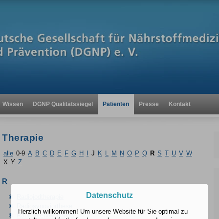
Wissen
DGNP Qualitätssiegel
Patienten
Presse
Kontakt
Therapie
alle
0-9
A
B
C
D
E
F
G
H
I
J
K
L
M
N
O
P
Q
R
S
T
U
V
W
X
Y
Z
R
Datenschutz
Radiojodtherapie
Radiosynoviorthese
Herzlich willkommen! Um unsere Website für Sie optimal zu
Raucherentwöhnung