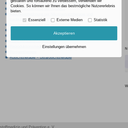
gestalten und fortlaufend zu verbessern, verwenden wir
Raucherentwöhnung (Kurzdarstellung aller Verfahren)
Cookies. So können wir Ihnen das bestmögliche Nutzererlebnis
Raucherentwöhnung per Hypnose
bieten.
Raucherentwöhnung per Nikotinersatztherapie und
medikamentöser Behandlung
Essenziell
Externe Medien
Statistik
Raucherentwöhnung per Verhaltenstherapie
Regenerationskur
Akzeptieren
Regionalanästhesie
Reine Inhalationsanästhesie
Reproduktionsmedizinische Verfahren
Einstellungen übernehmen
N
Röntgentherapie
Rotlichttherapie – Ultrarotlichttherapie
W
stoffmedizin und Prävention e. V.