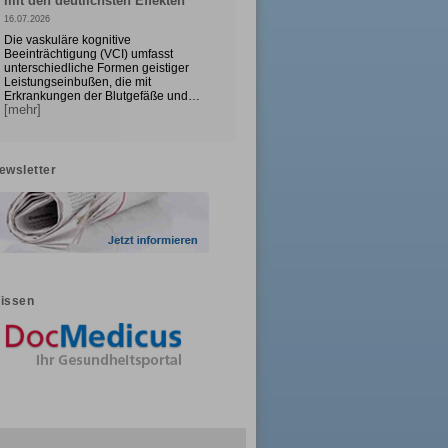
mit den deutlichsten Effekten
16.07.2026
Die vaskuläre kognitive
Beeinträchtigung (VCI) umfasst
unterschiedliche Formen geistiger
Leistungseinbußen, die mit
Erkrankungen der Blutgefäße und…
[mehr]
ewsletter
issen