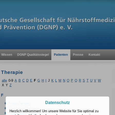
Wissen
DGNP Qualitätssiegel
Patienten
Presse
Kontakt
Therapie
alle
0-9
A
B
C
D
E
F
G
H
I
J
K
L
M
N
O
P
Q
R
S
T
U
V
W
X
Y
Z
F
Datenschutz
Fiebertherapie
Fixierende Verbände
Herzlich willkommen! Um unsere Website für Sie optimal zu
Flüssigkeitstherapie