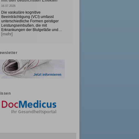
mit den deutlichsten Effekten
16.07.2026
Die vaskuläre kognitive
Beeinträchtigung (VCI) umfasst
unterschiedliche Formen geistiger
Leistungseinbußen, die mit
Erkrankungen der Blutgefäße und…
[mehr]
ewsletter
issen