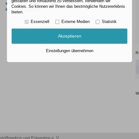
gestalten und fortlaufend zu verbessern, verwenden wir
Fortpflanzungsmedizinische Verfahren
Cookies. So können wir Ihnen das bestmögliche Nutzererlebnis
Frequenztherapie
bieten.
Essenziell
Externe Medien
Statistik
Akzeptieren
Einstellungen übernehmen
N
W
stoffmedizin und Prävention e. V.