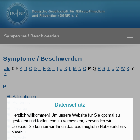
Symptome / Beschwerden
Toggl
navig
Symptome / Beschwerden
alle
0-9
A
B
C
D
E
F
G
H
I
J
K
L
M
N
O
P
Q
R
S
T
U
V
W
X
Y
Z
P
Palpitationen
Peritonitis
Datenschutz
Pleuritis
Polydipsie
Herzlich willkommen! Um unsere Website für Sie optimal zu
Polymenorrhoe
gestalten und fortlaufend zu verbessern, verwenden wir
Polyurie
Cookies. So können wir Ihnen das bestmögliche Nutzererlebnis
Pruritus
bieten.
Pyrosis