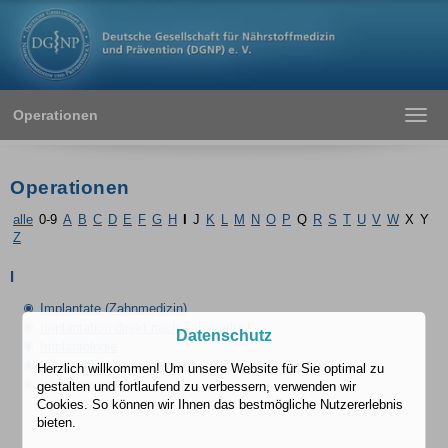
Operationen
Toggl
navig
Operationen
alle
0-9
A
B
C
D
E
F
G
H
I
J
K
L
M
N
O
P
Q
R
S
T
U
V
W
X
Y
Z
I
Implantate (Zahnmedizin)
Implantation direkt nach Zahnverlust
Datenschutz
Implantologie
Interventionelle renale Sympathikusdenervation
Herzlich willkommen! Um unsere Website für Sie optimal zu
Intimchirurgie
gestalten und fortlaufend zu verbessern, verwenden wir
Cookies. So können wir Ihnen das bestmögliche Nutzererlebnis
bieten.