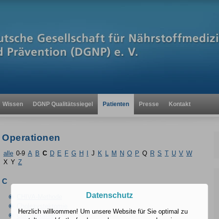
Wissen
DGNP Qualitätssiegel
Patienten
Presse
Kontakt
Operationen
alle
0-9
A
B
C
D
E
F
G
H
I
J
K
L
M
N
O
P
Q
R
S
T
U
V
W
X
Y
Z
C
Datenschutz
CHIVA-Methode
Cholezystektomie
Herzlich willkommen! Um unsere Website für Sie optimal zu
Conchotomie