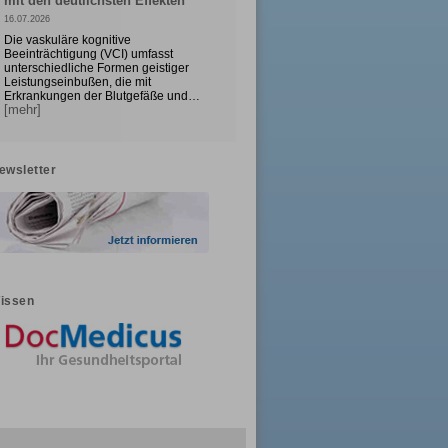
mit den deutlichsten Effekten
16.07.2026
Die vaskuläre kognitive
Beeinträchtigung (VCI) umfasst
unterschiedliche Formen geistiger
Leistungseinbußen, die mit
Erkrankungen der Blutgefäße und…
[mehr]
ewsletter
issen