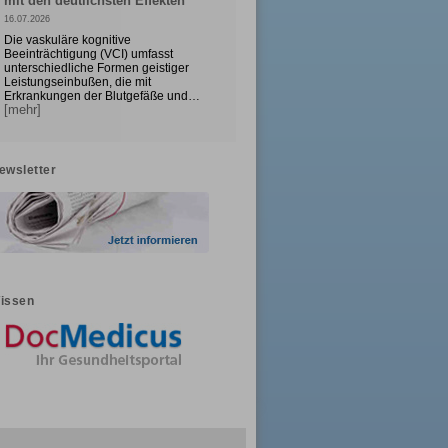
mit den deutlichsten Effekten
16.07.2026
Die vaskuläre kognitive
Beeinträchtigung (VCI) umfasst
unterschiedliche Formen geistiger
Leistungseinbußen, die mit
Erkrankungen der Blutgefäße und…
[mehr]
ewsletter
issen