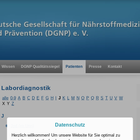
Wissen
DGNP Qualitätssiegel
Patienten
Presse
Kontakt
Labordiagnostik
alle
0-9
A
B
C
D
E
F
G
H
I
J
K
L
M
N
O
P
Q
R
S
T
U
V
W
X
Y
Z
J
Datenschutz
Jod (im Urin)
Herzlich willkommen! Um unsere Website für Sie optimal zu