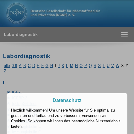
Labordiagnostik
Toggl
navig
Labordiagnostik
alle
0-9
A
B
C
D
E
F
G
H
I
J
K
L
M
N
O
P
Q
R
S
T
U
V
W
X
Y
Z
I
IGF-1
IGFBP-3
Datenschutz
IgG/IgG4-Test
Immunelektrophorese
Herzlich willkommen! Um unsere Website für Sie optimal zu
Immunglobulin A
gestalten und fortlaufend zu verbessern, verwenden wir
Immunglobulin D
Cookies. So können wir Ihnen das bestmögliche Nutzererlebnis
Immunglobulin E
bieten.
Immunglobulin G