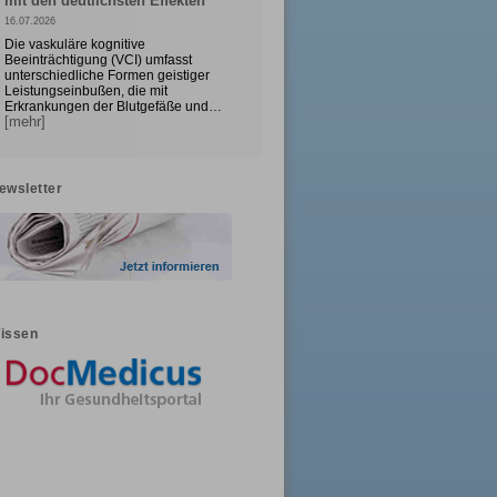
mit den deutlichsten Effekten
16.07.2026
Die vaskuläre kognitive
Beeinträchtigung (VCI) umfasst
unterschiedliche Formen geistiger
Leistungseinbußen, die mit
Erkrankungen der Blutgefäße und…
[mehr]
ewsletter
issen