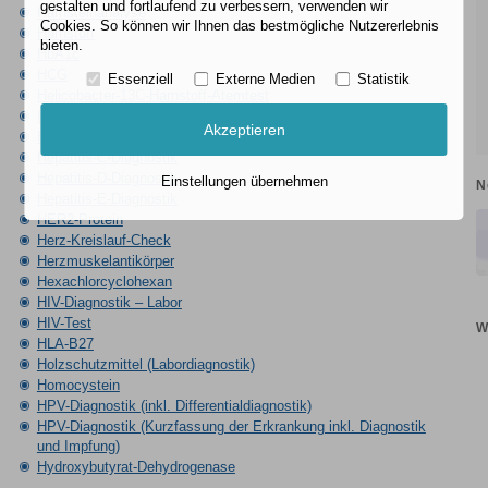
gestalten und fortlaufend zu verbessern, verwenden wir
Harnsteinanalyse
Cookies. So können wir Ihnen das bestmögliche Nutzererlebnis
Harnstoff
bieten.
HbA1c
HCG
Essenziell
Externe Medien
Statistik
Helicobacter-13C-Harnstoff-Atemtest
Hepatitis-A-Diagnostik
Akzeptieren
Hepatitis-B-Diagnostik
Hepatitis-C-Diagnostik
Hepatitis-D-Diagnostik
Einstellungen übernehmen
N
Hepatitis-E-Diagnostik
HER2-Protein
Herz-Kreislauf-Check
Herzmuskelantikörper
Hexachlorcyclohexan
HIV-Diagnostik – Labor
HIV-Test
W
HLA-B27
Holzschutzmittel (Labordiagnostik)
Homocystein
HPV-Diagnostik (inkl. Differentialdiagnostik)
HPV-Diagnostik (Kurzfassung der Erkrankung inkl. Diagnostik
und Impfung)
Hydroxybutyrat-Dehydrogenase