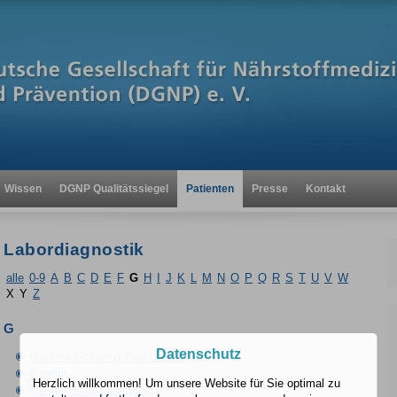
Wissen
DGNP Qualitätssiegel
Patienten
Presse
Kontakt
Labordiagnostik
alle
0-9
A
B
C
D
E
F
G
H
I
J
K
L
M
N
O
P
Q
R
S
T
U
V
W
X
Y
Z
G
Datenschutz
Gamma-Glutamyl-Transferase
Gastrin
Herzlich willkommen! Um unsere Website für Sie optimal zu
Gastrin-Stimulationstest