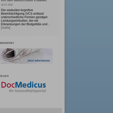
mit den deutlichsten Effekten
16.07.2026
Die vaskuläre kognitive
Beeinträchtigung (VCI) umfasst
unterschiedliche Formen geistiger
Leistungseinbußen, die mit
Erkrankungen der Blutgefäße und…
[mehr]
ewsletter
issen