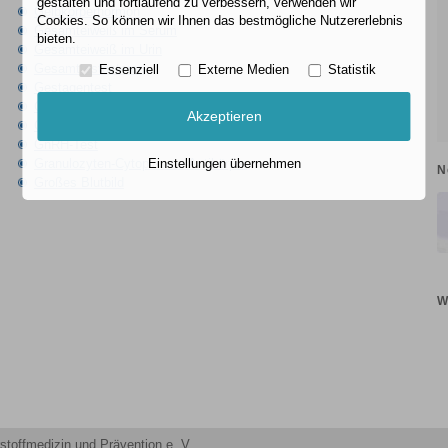
gestalten und fortlaufend zu verbessern, verwenden wir
Gelbkörperhormon
Cookies. So können wir Ihnen das bestmögliche Nutzererlebnis
Gesamteiweiß im Serum
bieten.
Gesamteiweiß im Urin
Gesamttestosteron
Essenziell
Externe Medien
Statistik
Gestagentest
GLDH
Akzeptieren
Glucose-Tagesprofil
GnRH-Test
Granulozyten-Cytoplasma-Antikörper
Einstellungen übernehmen
N
Großes Blutbild
W
stoffmedizin und Prävention e. V.