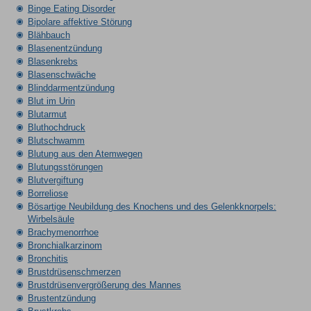
Binge Eating Disorder
Bipolare affektive Störung
Blähbauch
Blasenentzündung
Blasenkrebs
Blasenschwäche
Blinddarmentzündung
Blut im Urin
Blutarmut
Bluthochdruck
Blutschwamm
Blutung aus den Atemwegen
Blutungsstörungen
Blutvergiftung
Borreliose
Bösartige Neubildung des Knochens und des Gelenkknorpels:
Wirbelsäule
Brachymenorrhoe
Bronchialkarzinom
Bronchitis
Brustdrüsenschmerzen
Brustdrüsenvergrößerung des Mannes
Brustentzündung