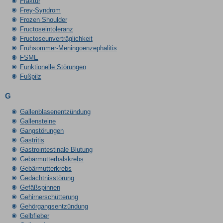
Fraktur
Frey-Syndrom
Frozen Shoulder
Fructoseintoleranz
Fructoseunverträglichkeit
Frühsommer-Meningoenzephalitis
FSME
Funktionelle Störungen
Fußpilz
G
Gallenblasenentzündung
Gallensteine
Gangstörungen
Gastritis
Gastrointestinale Blutung
Gebärmutterhalskrebs
Gebärmutterkrebs
Gedächtnisstörung
Gefäßspinnen
Gehirnerschütterung
Gehörgangsentzündung
Gelbfieber