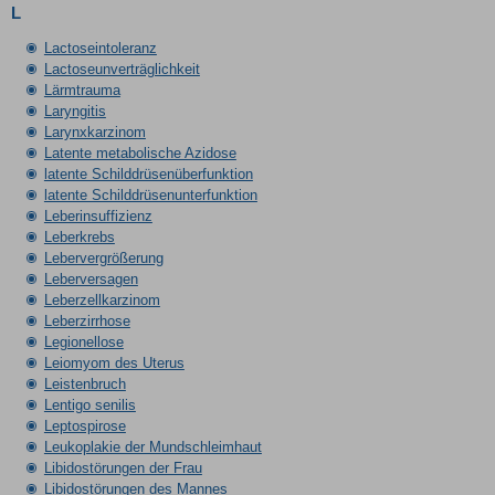
L
Lactoseintoleranz
Lactoseunverträglichkeit
Lärmtrauma
Laryngitis
Larynxkarzinom
Latente metabolische Azidose
latente Schilddrüsenüberfunktion
latente Schilddrüsenunterfunktion
Leberinsuffizienz
Leberkrebs
Lebervergrößerung
Leberversagen
Leberzellkarzinom
Leberzirrhose
Legionellose
Leiomyom des Uterus
Leistenbruch
Lentigo senilis
Leptospirose
Leukoplakie der Mundschleimhaut
Libidostörungen der Frau
Libidostörungen des Mannes