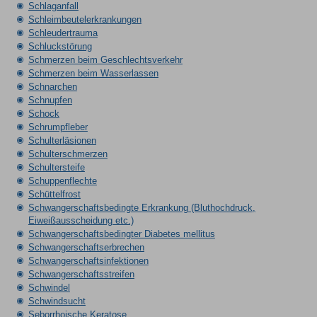
Schlaganfall
Schleimbeutelerkrankungen
Schleudertrauma
Schluckstörung
Schmerzen beim Geschlechtsverkehr
Schmerzen beim Wasserlassen
Schnarchen
Schnupfen
Schock
Schrumpfleber
Schulterläsionen
Schulterschmerzen
Schultersteife
Schuppenflechte
Schüttelfrost
Schwangerschaftsbedingte Erkrankung (Bluthochdruck,
Eiweißausscheidung etc.)
Schwangerschaftsbedingter Diabetes mellitus
Schwangerschaftserbrechen
Schwangerschaftsinfektionen
Schwangerschaftsstreifen
Schwindel
Schwindsucht
Seborrhoische Keratose