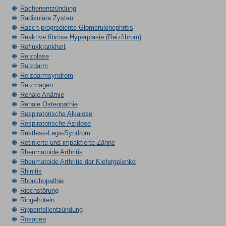
Rachenentzündung
Radikuläre Zysten
Rasch progrediente Glomerulonephritis
Reaktive fibröse Hyperplasie (Reizfibrom)
Refluxkrankheit
Reizblase
Reizdarm
Reizdarmsyndrom
Reizmagen
Renale Anämie
Renale Osteopathie
Respiratorische Alkalose
Respiratorische Azidose
Restless-Legs-Syndrom
Retinierte und impaktierte Zähne
Rheumatoide Arthritis
Rheumatoide Arthritis der Kiefergelenke
Rhinitis
Rhonchopathie
Riechstörung
Ringelröteln
Rippenfellentzündung
Rosacea