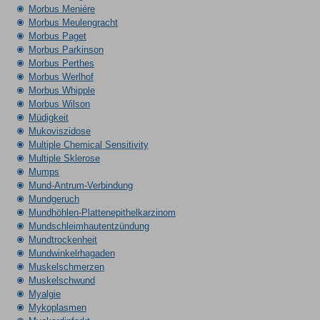
Morbus Meniére
Morbus Meulengracht
Morbus Paget
Morbus Parkinson
Morbus Perthes
Morbus Werlhof
Morbus Whipple
Morbus Wilson
Müdigkeit
Mukoviszidose
Multiple Chemical Sensitivity
Multiple Sklerose
Mumps
Mund-Antrum-Verbindung
Mundgeruch
Mundhöhlen-Plattenepithelkarzinom
Mundschleimhautentzündung
Mundtrockenheit
Mundwinkelrhagaden
Muskelschmerzen
Muskelschwund
Myalgie
Mykoplasmen