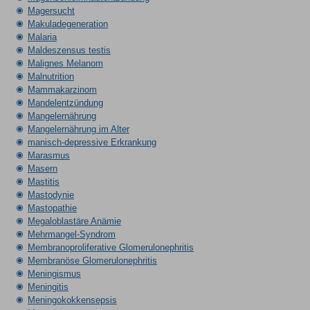
Magersucht
Makuladegeneration
Malaria
Maldeszensus testis
Malignes Melanom
Malnutrition
Mammakarzinom
Mandelentzündung
Mangelernährung
Mangelernährung im Alter
manisch-depressive Erkrankung
Marasmus
Masern
Mastitis
Mastodynie
Mastopathie
Megaloblastäre Anämie
Mehrmangel-Syndrom
Membranoproliferative Glomerulonephritis
Membranöse Glomerulonephritis
Meningismus
Meningitis
Meningokokkensepsis