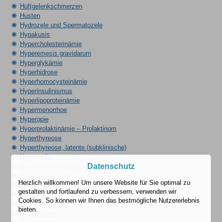
Hüftgelenkschmerzen
Husten
Hydrozele und Spermatozele
Hypakusis
Hypercholesterinämie
Hyperemesis gravidarum
Hyperglykämie
Hyperhidrose
Hyperhomocysteinämie
Hyperinsulinismus
Hyperlipoproteinämie
Hypermenorrhoe
Hyperopie
Hyperprolaktinämie – Prolaktinom
Hyperthyreose
Hyperthyreose, latente (subklinische)
Hypertonie
Datenschutz
Hypertriglyzeridämie
Hyperurikämie
Herzlich willkommen! Um unsere Website für Sie optimal zu
Hyperventilation
gestalten und fortlaufend zu verbessern, verwenden wir
Hypoglykämie
Cookies. So können wir Ihnen das bestmögliche Nutzererlebnis
Hypomenorrhoe
bieten.
Hypothermie