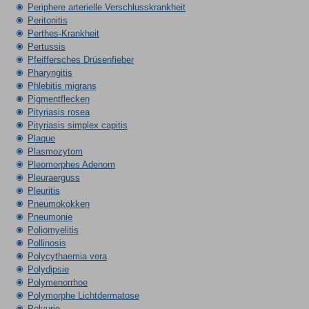
Periphere arterielle Verschlusskrankheit
Peritonitis
Perthes-Krankheit
Pertussis
Pfeiffersches Drüsenfieber
Pharyngitis
Phlebitis migrans
Pigmentflecken
Pityriasis rosea
Pityriasis simplex capitis
Plaque
Plasmozytom
Pleomorphes Adenom
Pleuraerguss
Pleuritis
Pneumokokken
Pneumonie
Poliomyelitis
Pollinosis
Polycythaemia vera
Polydipsie
Polymenorrhoe
Polymorphe Lichtdermatose
Polyurie