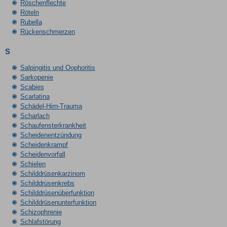
Röschenflechte
Röteln
Rubella
Rückenschmerzen
S
Salpingitis und Oophoritis
Sarkopenie
Scabies
Scarlatina
Schädel-Hirn-Trauma
Scharlach
Schaufensterkrankheit
Scheidenentzündung
Scheidenkrampf
Scheidenvorfall
Schielen
Schilddrüsenkarzinom
Schilddrüsenkrebs
Schilddrüsenüberfunktion
Schilddrüsenunterfunktion
Schizophrenie
Schlafstörung