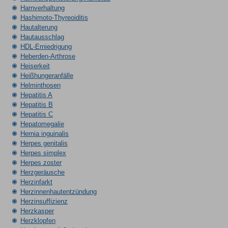
Harnverhaltung
Hashimoto-Thyreoiditis
Hautalterung
Hautausschlag
HDL-Erniedrigung
Heberden-Arthrose
Heiserkeit
Heißhungeranfälle
Helminthosen
Hepatitis A
Hepatitis B
Hepatitis C
Hepatomegalie
Hernia inguinalis
Herpes genitalis
Herpes simplex
Herpes zoster
Herzgeräusche
Herzinfarkt
Herzinnenhautentzündung
Herzinsuffizienz
Herzkasper
Herzklopfen