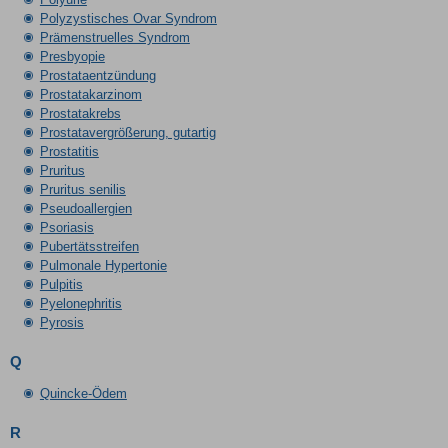
Polyzystisches Ovar Syndrom
Prämenstruelles Syndrom
Presbyopie
Prostataentzündung
Prostatakarzinom
Prostatakrebs
Prostatavergrößerung, gutartig
Prostatitis
Pruritus
Pruritus senilis
Pseudoallergien
Psoriasis
Pubertätsstreifen
Pulmonale Hypertonie
Pulpitis
Pyelonephritis
Pyrosis
Q
Quincke-Ödem
R