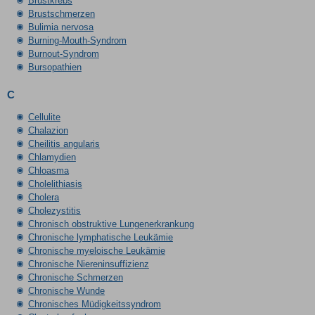
Brustkrebs
Brustschmerzen
Bulimia nervosa
Burning-Mouth-Syndrom
Burnout-Syndrom
Bursopathien
C
Cellulite
Chalazion
Cheilitis angularis
Chlamydien
Chloasma
Cholelithiasis
Cholera
Cholezystitis
Chronisch obstruktive Lungenerkrankung
Chronische lymphatische Leukämie
Chronische myeloische Leukämie
Chronische Niereninsuffizienz
Chronische Schmerzen
Chronische Wunde
Chronisches Müdigkeitssyndrom