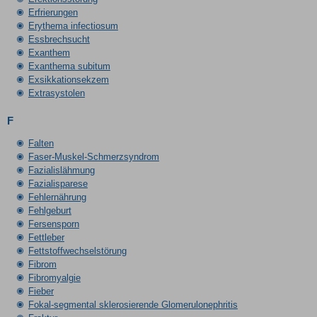
Erfrierungen
Erythema infectiosum
Essbrechsucht
Exanthem
Exanthema subitum
Exsikkationsekzem
Extrasystolen
F
Falten
Faser-Muskel-Schmerzsyndrom
Fazialislähmung
Fazialisparese
Fehlernährung
Fehlgeburt
Fersensporn
Fettleber
Fettstoffwechselstörung
Fibrom
Fibromyalgie
Fieber
Fokal-segmental sklerosierende Glomerulonephritis