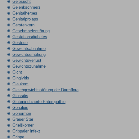
Gelbsucht
Gelenkschmerz
Genitalherpes
Genitalprolaps
Gerstenkorn
Geschmacksstörung
Gestationsdiabetes
Gestose
Gewichtsabnahme
Gewichtserhöhung
Gewichtsverlust
Gewichtszunahme
Gicht
Gingivitis
Glaukom
Gleichgewichtsstörung der Darmflora
Glossitis
Gluteninduzierte Enteropathie
Gonalgie
Gonorrhoe
Grauer Star
Grießkörner
Grippaler Infekt
Grippe