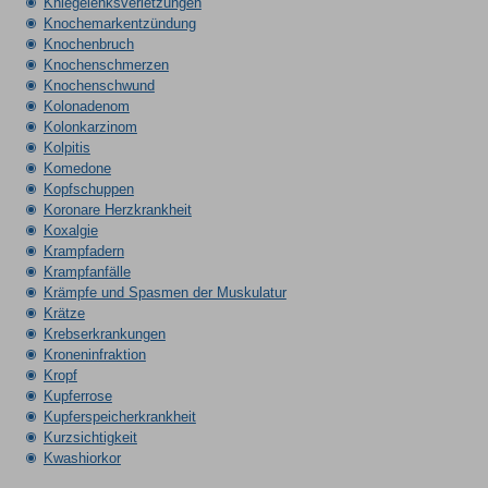
Kniegelenksverletzungen
Knochemarkentzündung
Knochenbruch
Knochenschmerzen
Knochenschwund
Kolonadenom
Kolonkarzinom
Kolpitis
Komedone
Kopfschuppen
Koronare Herzkrankheit
Koxalgie
Krampfadern
Krampfanfälle
Krämpfe und Spasmen der Muskulatur
Krätze
Krebserkrankungen
Kroneninfraktion
Kropf
Kupferrose
Kupferspeicherkrankheit
Kurzsichtigkeit
Kwashiorkor