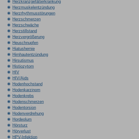
Herzkranzgefäßerkrankung
Herzmuskelentzündung
Herzrhythmusstörungen
Herzschmerzen
Herzschwäche
Herzstillstand
Herzvergrößerung
Heuschnupfen
Hiatushernie
Hirnhautentzündung
Hirsutismus
Histiozytom
HIV
HIV/Aids
Hodenhochstand
Hodenkarzinom
Hodenkrebs
Hodenschmerzen
Hodentorsion
Hodenverdrehung
Hordeolum
Hörsturz
Hörverlust
HPV-Infektion