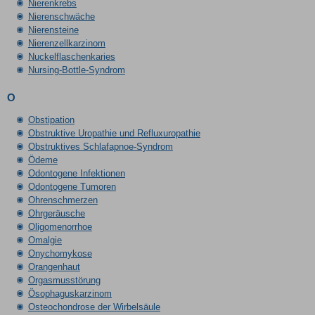
Nierenkrebs
Nierenschwäche
Nierensteine
Nierenzellkarzinom
Nuckelflaschenkaries
Nursing-Bottle-Syndrom
O
Obstipation
Obstruktive Uropathie und Refluxuropathie
Obstruktives Schlafapnoe-Syndrom
Ödeme
Odontogene Infektionen
Odontogene Tumoren
Ohrenschmerzen
Ohrgeräusche
Oligomenorrhoe
Omalgie
Onychomykose
Orangenhaut
Orgasmusstörung
Ösophaguskarzinom
Osteochondrose der Wirbelsäule