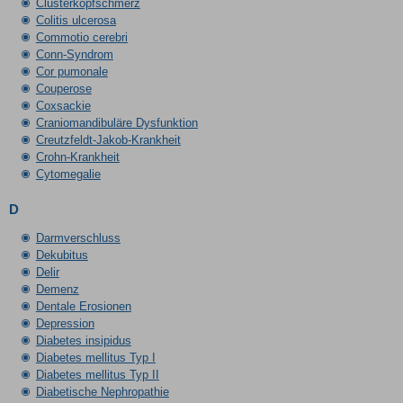
Clusterkopfschmerz
Colitis ulcerosa
Commotio cerebri
Conn-Syndrom
Cor pumonale
Couperose
Coxsackie
Craniomandibuläre Dysfunktion
Creutzfeldt-Jakob-Krankheit
Crohn-Krankheit
Cytomegalie
D
Darmverschluss
Dekubitus
Delir
Demenz
Dentale Erosionen
Depression
Diabetes insipidus
Diabetes mellitus Typ I
Diabetes mellitus Typ II
Diabetische Nephropathie