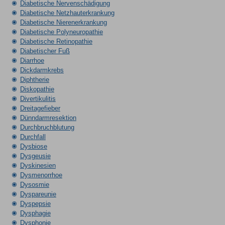
Diabetische Nervenschädigung
Diabetische Netzhauterkrankung
Diabetische Nierenerkrankung
Diabetische Polyneuropathie
Diabetische Retinopathie
Diabetischer Fuß
Diarrhoe
Dickdarmkrebs
Diphtherie
Diskopathie
Divertikulitis
Dreitagefieber
Dünndarmresektion
Durchbruchblutung
Durchfall
Dysbiose
Dysgeusie
Dyskinesien
Dysmenorrhoe
Dysosmie
Dyspareunie
Dyspepsie
Dysphagie
Dysphonie