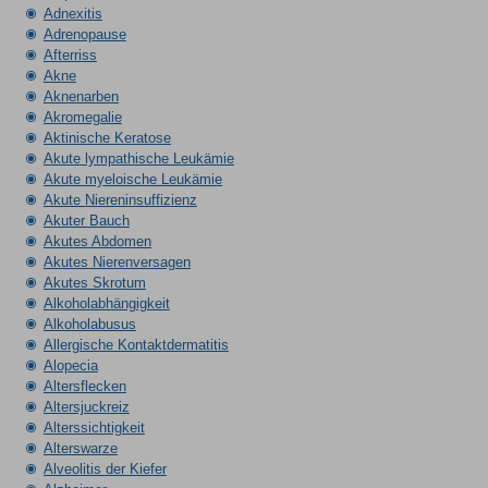
Adnexitis
Adrenopause
Afterriss
Akne
Aknenarben
Akromegalie
Aktinische Keratose
Akute lympathische Leukämie
Akute myeloische Leukämie
Akute Niereninsuffizienz
Akuter Bauch
Akutes Abdomen
Akutes Nierenversagen
Akutes Skrotum
Alkoholabhängigkeit
Alkoholabusus
Allergische Kontaktdermatitis
Alopecia
Altersflecken
Altersjuckreiz
Alterssichtigkeit
Alterswarze
Alveolitis der Kiefer