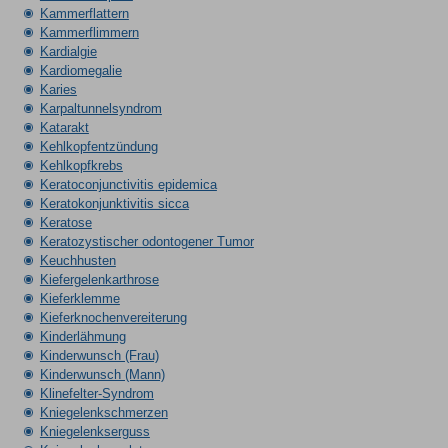
Kammerflattern
Kammerflimmern
Kardialgie
Kardiomegalie
Karies
Karpaltunnelsyndrom
Katarakt
Kehlkopfentzündung
Kehlkopfkrebs
Keratoconjunctivitis epidemica
Keratokonjunktivitis sicca
Keratose
Keratozystischer odontogener Tumor
Keuchhusten
Kiefergelenkarthrose
Kieferklemme
Kieferknochenvereiterung
Kinderlähmung
Kinderwunsch (Frau)
Kinderwunsch (Mann)
Klinefelter-Syndrom
Kniegelenkschmerzen
Kniegelenkserguss