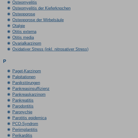
Osteomyelitis
Osteomyelitis der Kieferknochen
Osteoporose
Osteoporose der Wirbelsäule
Otalgie
Otitis externa
Otitis media
Ovarialkarzinom
Oxidativer Stress (inkl. nitrosativer Stress)
P
Paget-Karzinom
Palpitationen
Panikstörungen
Pankreasinsuffizienz
Pankreaskarzinom
Pankreatitis
Parodontitis
Paronychie
Parotitis epidemica
PCO-Syndrom
Periimplantitis
Perikarditis