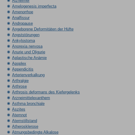
Alzheimer
Amelogenesis imperfecta
Amenorrhoe
Analfissur
Andropause
Angeborene Deformitäten der Hüfte
Angststörungen
Ankylostoma
Anorexia nervosa
Anurie und Oligurie
Aplastische Anämie
Apoplex
Appendicitis
Arterienverkalkung
Arthralgie
Arthrose
Arthrosis deformans des Kiefergelenks
Arzneimittelexanthem
Asthma bronchiale
Aszites
Atemnot
Atemstillstand
Atherosklerose
Atmungsbedingte Alkalose