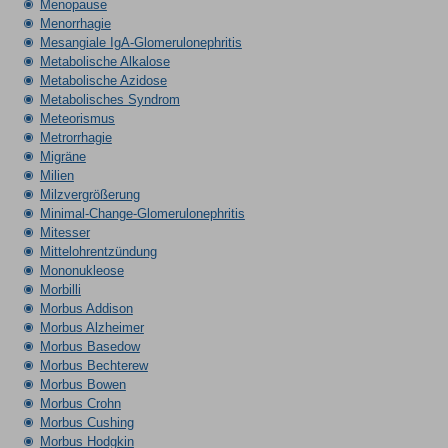
Menopause
Menorrhagie
Mesangiale IgA-Glomerulonephritis
Metabolische Alkalose
Metabolische Azidose
Metabolisches Syndrom
Meteorismus
Metrorrhagie
Migräne
Milien
Milzvergrößerung
Minimal-Change-Glomerulonephritis
Mitesser
Mittelohrentzündung
Mononukleose
Morbilli
Morbus Addison
Morbus Alzheimer
Morbus Basedow
Morbus Bechterew
Morbus Bowen
Morbus Crohn
Morbus Cushing
Morbus Hodgkin