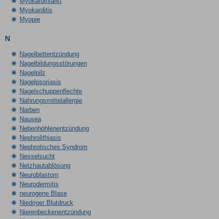
Myokardinfarkt
Myokarditis
Myopie
N
Nagelbettentzündung
Nagelbildungsstörungen
Nagelpilz
Nagelpsoriasis
Nagelschuppenflechte
Nahrungsmittelallergie
Narben
Nausea
Nebenhöhlenentzündung
Nephrolithiasis
Nephrotisches Syndrom
Nesselsucht
Netzhautablösung
Neuroblastom
Neurodermitis
neurogene Blase
Niedriger Blutdruck
Nierenbeckenentzündung