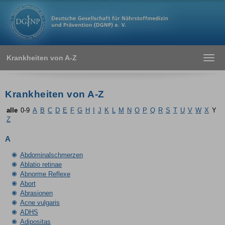
Krankheiten von A-Z
Toggl
navig
Krankheiten von A-Z
alle
0-9
A
B
C
D
E
F
G
H
I
J
K
L
M
N
O
P
Q
R
S
T
U
V
W
X
Y
Z
A
Abdominalschmerzen
Ablatio retinae
Abnorme Reflexe
Abort
Abrasionen
Acne vulgaris
ADHS
Adipositas