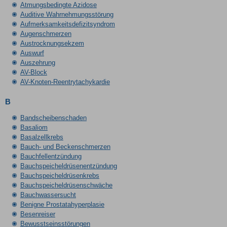
Atmungsbedingte Azidose
Auditive Wahrnehmungsstörung
Aufmerksamkeitsdefizitsyndrom
Augenschmerzen
Austrocknungsekzem
Auswurf
Auszehrung
AV-Block
AV-Knoten-Reentrytachykardie
B
Bandscheibenschaden
Basaliom
Basalzellkrebs
Bauch- und Beckenschmerzen
Bauchfellentzündung
Bauchspeicheldrüsenentzündung
Bauchspeicheldrüsenkrebs
Bauchspeicheldrüsenschwäche
Bauchwassersucht
Benigne Prostatahyperplasie
Besenreiser
Bewusstseinsstörungen