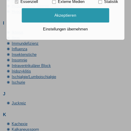
Hypothyreose
Essenziell
Externe Medien
Statistik
Hypothyreose, latente (subklinische)
Hypotonie
Akzeptieren
I
Einstellungen übernehmen
Ikterus
Ileus
Immundefizienz
Influenza
Insektenstiche
Insomnie
Intraventrikulärer Block
Iridozyklitis
Ischialgie/Lumboischialgie
Ischurie
J
Juckreiz
K
Kachexie
Kalkaneussporn