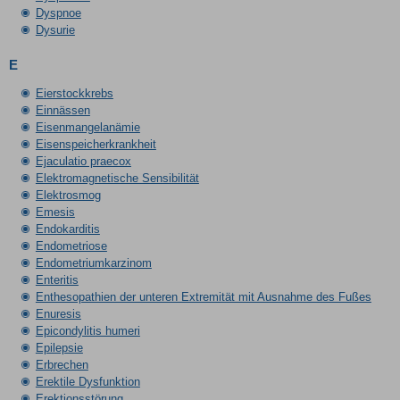
Dyspnoe
Dysurie
E
Eierstockkrebs
Einnässen
Eisenmangelanämie
Eisenspeicherkrankheit
Ejaculatio praecox
Elektromagnetische Sensibilität
Elektrosmog
Emesis
Endokarditis
Endometriose
Endometriumkarzinom
Enteritis
Enthesopathien der unteren Extremität mit Ausnahme des Fußes
Enuresis
Epicondylitis humeri
Epilepsie
Erbrechen
Erektile Dysfunktion
Erektionsstörung