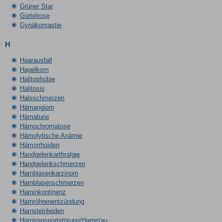
Grüner Star
Gürtelrose
Gynäkomastie
H
Haarausfall
Hagelkorn
Halitophobie
Halitosis
Halsschmerzen
Hämangiom
Hämaturie
Hämochromatose
Hämolytische Anämie
Hämorrhoiden
Handgelenkarthralgie
Handgelenkschmerzen
Harnblasenkarzinom
Harnblasenschmerzen
Harninkontinenz
Harnröhrenentzündung
Harnsteinleiden
Harntransportstörung/Harnstau