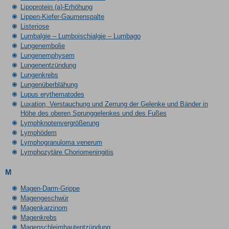
Lipoprotein (a)-Erhöhung
Lippen-Kiefer-Gaumenspalte
Listeriose
Lumbalgie – Lumboischialgie – Lumbago
Lungenembolie
Lungenemphysem
Lungenentzündung
Lungenkrebs
Lungenüberblähung
Lupus erythematodes
Luxation, Verstauchung und Zerrung der Gelenke und Bänder in
Höhe des oberen Sprunggelenkes und des Fußes
Lymphknotenvergrößerung
Lymphödem
Lymphogranuloma venerum
Lymphozytäre Choriomeningitis
M
Magen-Darm-Grippe
Magengeschwür
Magenkarzinom
Magenkrebs
Magenschleimhautentzündung