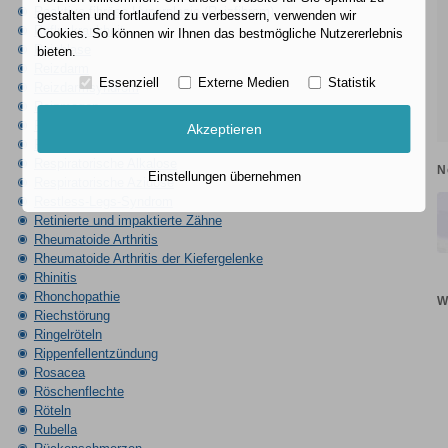
Reaktive fibröse Hyperplasie (Reizfibrom)
gestalten und fortlaufend zu verbessern, verwenden wir
Refluxkrankheit
Cookies. So können wir Ihnen das bestmögliche Nutzererlebnis
Reizblase
bieten.
Reizdarm
Essenziell
Externe Medien
Statistik
Reizdarmsyndrom
Reizmagen
Renale Anämie
Akzeptieren
Renale Osteopathie
Respiratorische Alkalose
N
Einstellungen übernehmen
Respiratorische Azidose
Restless-Legs-Syndrom
Retinierte und impaktierte Zähne
Rheumatoide Arthritis
Rheumatoide Arthritis der Kiefergelenke
Rhinitis
Rhonchopathie
W
Riechstörung
Ringelröteln
Rippenfellentzündung
Rosacea
Röschenflechte
Röteln
Rubella