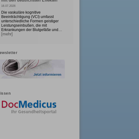
mit den deutlichsten Effekten
16.07.2026
Die vaskuläre kognitive
Beeinträchtigung (VCI) umfasst
unterschiedliche Formen geistiger
Leistungseinbußen, die mit
Erkrankungen der Blutgefäße und…
[mehr]
ewsletter
issen