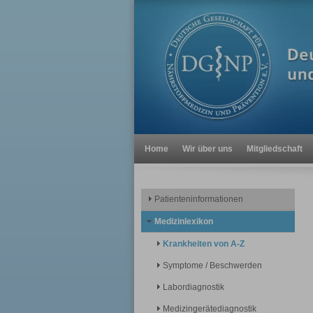
Home
Wir über uns
Mitgliedschaft
Patienteninformationen
Medizinlexikon
Krankheiten von A-Z
Symptome / Beschwerden
Labordiagnostik
Medizingerätediagnostik